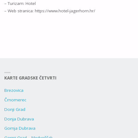
– Turizam: Hotel
– Web stranica: https://www.hotel-jagerhorn.hr/
KARTE GRADSKE ČETVRTI
Brezovica
Črnomerec
Donji Grad
Donja Dubrava
Gornja Dubrava
Gornji Grad – Medveščak