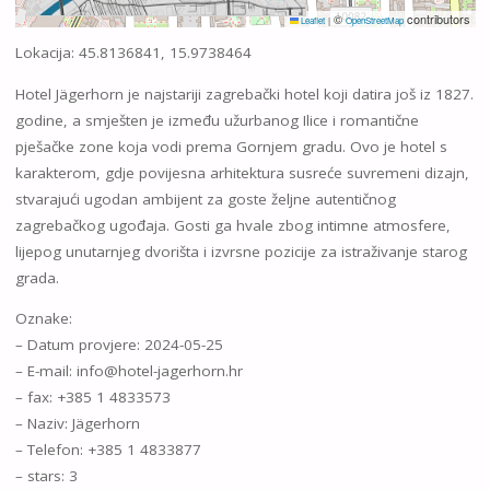
©
contributors
Leaflet
|
OpenStreetMap
Lokacija: 45.8136841, 15.9738464
Hotel Jägerhorn je najstariji zagrebački hotel koji datira još iz 1827.
godine, a smješten je između užurbanog Ilice i romantične
pješačke zone koja vodi prema Gornjem gradu. Ovo je hotel s
karakterom, gdje povijesna arhitektura susreće suvremeni dizajn,
stvarajući ugodan ambijent za goste željne autentičnog
zagrebačkog ugođaja. Gosti ga hvale zbog intimne atmosfere,
lijepog unutarnjeg dvorišta i izvrsne pozicije za istraživanje starog
grada.
Oznake:
– Datum provjere: 2024-05-25
– E-mail: info@hotel-jagerhorn.hr
– fax: +385 1 4833573
– Naziv: Jägerhorn
– Telefon: +385 1 4833877
– stars: 3