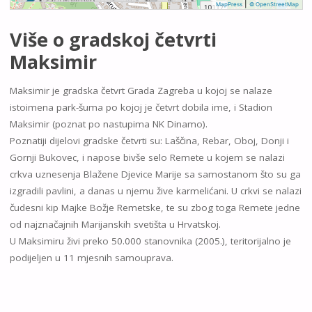
|
MapPress
© OpenStreetMap
Više o gradskoj četvrti
Maksimir
Maksimir je gradska četvrt Grada Zagreba u kojoj se nalaze
istoimena park-šuma po kojoj je četvrt dobila ime, i Stadion
Maksimir (poznat po nastupima NK Dinamo).
Poznatiji dijelovi gradske četvrti su: Laščina, Rebar, Oboj, Donji i
Gornji Bukovec, i napose bivše selo Remete u kojem se nalazi
crkva uznesenja Blažene Djevice Marije sa samostanom što su ga
izgradili pavlini, a danas u njemu žive karmelićani. U crkvi se nalazi
čudesni kip Majke Božje Remetske, te su zbog toga Remete jedne
od najznačajnih Marijanskih svetišta u Hrvatskoj.
U Maksimiru živi preko 50.000 stanovnika (2005.), teritorijalno je
podijeljen u 11 mjesnih samouprava.