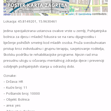
©
contributors
Leaflet
|
OpenStreetMap
Lokacija: 45.8149201, 15.9630461
Jedina specijalizirana ustanova ovakve vrste u zemlji, Psihijatrijska
bolnica za djecu i mladež fokusira se na ranu dijagnostiku i
liječenje psihičkih smetnji kod mladih osoba. Pruža sveobuhvatan
pristup kroz individualnu i grupnu terapiju, savjetovanje roditelja,
školsku podršku te rehabilitacijske programe. Njezin rad ima
presudnu ulogu u očuvanju mentalnog zdravlja djece i prevenciji
ozbiljnijih psihijatrijskih stanja u odrasloj dobi.
Oznake:
– Država: HR
– Kućni broj: 11
– Poštanski broj: 10000
– Objekt: Bolnica
– area: yes