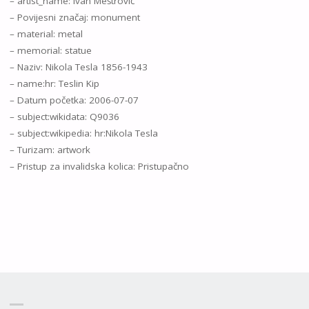
– artist_name: Ivan Meštrović
– Povijesni značaj: monument
– material: metal
– memorial: statue
– Naziv: Nikola Tesla 1856-1943
– name:hr: Teslin Kip
– Datum početka: 2006-07-07
– subject:wikidata: Q9036
– subject:wikipedia: hr:Nikola Tesla
– Turizam: artwork
– Pristup za invalidska kolica: Pristupačno