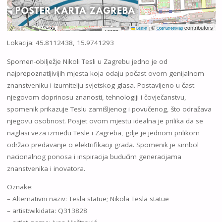
©
contributors
Leaflet
|
OpenStreetMap
Lokacija: 45.8112438, 15.9741293
Spomen-obilježje Nikoli Tesli u Zagrebu jedno je od
najprepoznatljivijih mjesta koja odaju počast ovom genijalnom
znanstveniku i izumitelju svjetskog glasa. Postavljeno u čast
njegovom doprinosu znanosti, tehnologiji i čovječanstvu,
spomenik prikazuje Teslu zamišljenog i povučenog, što odražava
njegovu osobnost. Posjet ovom mjestu idealna je prilika da se
naglasi veza između Tesle i Zagreba, gdje je jednom prilikom
održao predavanje o elektrifikaciji grada. Spomenik je simbol
nacionalnog ponosa i inspiracija budućim generacijama
znanstvenika i inovatora.
Oznake:
– Alternativni naziv: Tesla statue; Nikola Tesla statue
– artist:wikidata: Q313828