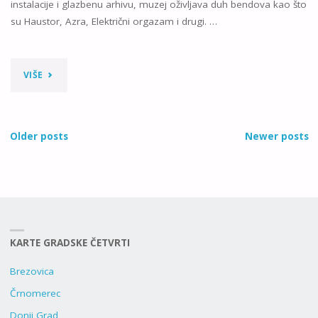
instalacije i glazbenu arhivu, muzej oživljava duh bendova kao što
su Haustor, Azra, Električni orgazam i drugi. …
"KARTA
VIŠE
MUZEJ
NOVOG
Older posts
Newer posts
VALA"
KARTE GRADSKE ČETVRTI
Brezovica
Črnomerec
Donji Grad