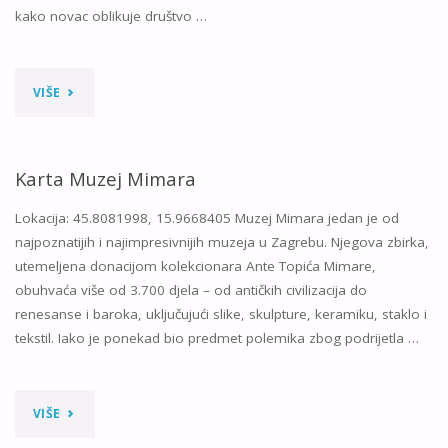
kako novac oblikuje društvo …
"KARTA
VIŠE
MUZEJ
NOVCA
Karta Muzej Mimara
MONETERRA"
Lokacija: 45.8081998, 15.9668405 Muzej Mimara jedan je od
najpoznatijih i najimpresivnijih muzeja u Zagrebu. Njegova zbirka,
utemeljena donacijom kolekcionara Ante Topića Mimare,
obuhvaća više od 3.700 djela – od antičkih civilizacija do
renesanse i baroka, uključujući slike, skulpture, keramiku, staklo i
tekstil. Iako je ponekad bio predmet polemika zbog podrijetla …
"KARTA
VIŠE