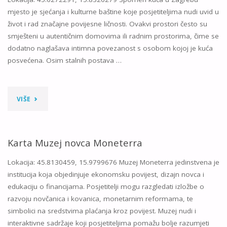
mjesto je sjećanja i kulturne baštine koje posjetiteljima nudi uvid u
ZNANOSTI
život i rad značajne povijesne ličnosti. Ovakvi prostori često su
smješteni u autentičnim domovima ili radnim prostorima, čime se
I
dodatno naglašava intimna povezanost s osobom kojoj je kuća
UMJETNOSTI"
posvećena. Osim stalnih postava …
"KARTA
VIŠE
SPOMEN
KUĆA"
Karta Muzej novca Moneterra
Lokacija: 45.8130459, 15.9799676 Muzej Moneterra jedinstvena je
institucija koja objedinjuje ekonomsku povijest, dizajn novca i
edukaciju o financijama. Posjetitelji mogu razgledati izložbe o
razvoju novčanica i kovanica, monetarnim reformama, te
simbolici na sredstvima plaćanja kroz povijest. Muzej nudi i
interaktivne sadržaje koji posjetiteljima pomažu bolje razumjeti