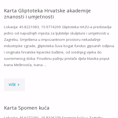
GLJIVA"
Karta Gliptoteka Hrvatske akademije
znanosti i umjetnosti
Lokacija: 45.8221083, 15.9774209 Gliptoteka HAZU-a predstavlja
jedno od najvažnijih mjesta za ljubitelje skulpture i umjetnosti u
Zagrebu. Smještena u impozantnom prostoru nekadašnje
industrijske zgrade, gliptoteka čuva bogat fundus gipsanih odljeva
i originala hrvatske kiparske baštine, od srednjeg vijeka do
suvremenog doba. Posebnu pažnju privlače djela klasika poput
Ivana Meštrovića, Ivana …
"KARTA
VIŠE
GLIPTOTEKA
HRVATSKE
Karta Spomen kuća
AKADEMIJE
Lokacija: 45.6272291, 15.8326279 Spomen kuća u Zagrebu