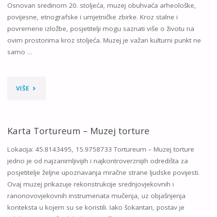
Osnovan sredinom 20. stoljeća, muzej obuhvaća arheološke,
povijesne, etnografske i umjetničke zbirke. Kroz stalne i
povremene izložbe, posjetitelji mogu saznati više o životu na
ovim prostorima kroz stoljeća. Muzej je važan kulturni punkt ne
samo …
"KARTA
VIŠE
SAMOBORSKI
MUZEJ"
Karta Tortureum – Muzej torture
Lokacija: 45.8143495, 15.9758733 Tortureum – Muzej torture
jedno je od najzanimljivijih i najkontroverznijih odredišta za
posjetitelje željne upoznavanja mračne strane ljudske povijesti.
Ovaj muzej prikazuje rekonstrukcije srednjovjekovnih i
ranonovovjekovnih instrumenata mučenja, uz objašnjenja
konteksta u kojem su se koristili. Iako šokantan, postav je