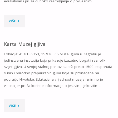
edukativan i pruža duboko razmišljanje o povijesnim …
"KARTA
VIŠE
TORTUREUM
–
Karta Muzej gljiva
MUZEJ
Lokacija: 45.8136353, 15.976565 Muzej gljiva u Zagrebu je
jedinstvena institucija koja prikazuje izuzetno bogat i raznolik
TORTURE"
svijet gljiva. U svojoj stalnoj postavi sadrži preko 1500 eksponata
suhih i prirodno prepariranih gljiva koje su pronađene na
području Hrvatske. Edukativna vrijednost muzeja iznimno je
visoka jer pruža korisne informacije o jestivim, ljekovitim …
"KARTA
VIŠE
MUZEJ