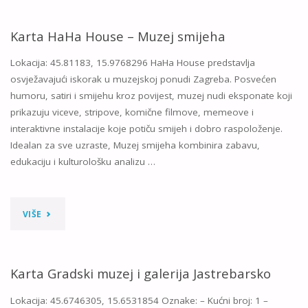
MUZEJ
MIMARA"
Karta HaHa House – Muzej smijeha
Lokacija: 45.81183, 15.9768296 HaHa House predstavlja
osvježavajući iskorak u muzejskoj ponudi Zagreba. Posvećen
humoru, satiri i smijehu kroz povijest, muzej nudi eksponate koji
prikazuju viceve, stripove, komične filmove, memeove i
interaktivne instalacije koje potiču smijeh i dobro raspoloženje.
Idealan za sve uzraste, Muzej smijeha kombinira zabavu,
edukaciju i kulturološku analizu …
"KARTA
VIŠE
HAHA
HOUSE
Karta Gradski muzej i galerija Jastrebarsko
–
Lokacija: 45.6746305, 15.6531854 Oznake: – Kućni broj: 1 –