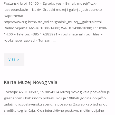
Poštanski broj: 10450 – Zgrada: yes – E-mail: muzej@czk-
MUZEJ
jastrebarsko.hr – Naziv: Gradski muzej i galerija Jastrebarsko –
Napomena:
SMIJEHA"
http://www.tzgj.hr/hr/sto_vidjeti/gradski_muzej_i_galerija.html –
Radno vrijeme: Mo-Tu 10:00-14:00; We-Th 14:00-18:00; Fr 10:00-
14:00 – Telefon: +385 1 6283991 – roof:material: roof_tiles –
roof:shape: gabled – Turizam: …
"KARTA
VIŠE
GRADSKI
MUZEJ
Karta Muzej Novog vala
I
Lokacija: 45.8139597, 15.9854124 Muzej Novog vala posvećen je
glazbenom i kulturnom pokretu koji je 1980-ih godina obilježio
GALERIJA
tadašnju jugoslavensku scenu, a posebno Zagreb kao jedno od
središta tog izričaja. Kroz interaktivne postave, multimedijalne
JASTREBARSKO"