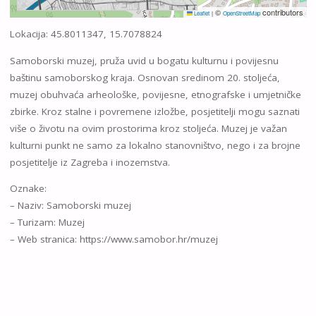
©
contributors
Leaflet
|
OpenStreetMap
Lokacija: 45.8011347, 15.7078824
Samoborski muzej, pruža uvid u bogatu kulturnu i povijesnu
baštinu samoborskog kraja. Osnovan sredinom 20. stoljeća,
muzej obuhvaća arheološke, povijesne, etnografske i umjetničke
zbirke. Kroz stalne i povremene izložbe, posjetitelji mogu saznati
više o životu na ovim prostorima kroz stoljeća. Muzej je važan
kulturni punkt ne samo za lokalno stanovništvo, nego i za brojne
posjetitelje iz Zagreba i inozemstva.
Oznake:
– Naziv: Samoborski muzej
– Turizam: Muzej
– Web stranica: https://www.samobor.hr/muzej