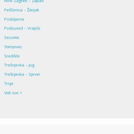
Novi Zagreb – Zapad
Peščenica – Žitnjak
Podsljeme
Podsused – Vrapče
Sesvete
Stenjevec
Središće
Trešnjevka – Jug
Trešnjevka – Sjever
Trnje
Vidi sve >