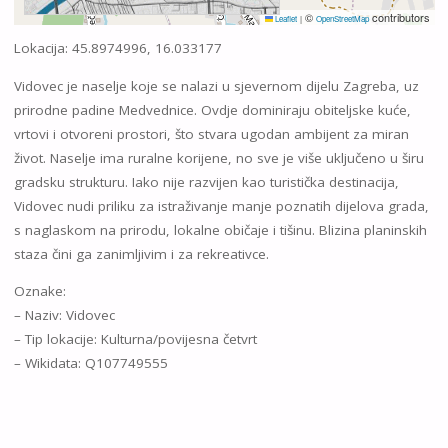
©
contributors
Leaflet
|
OpenStreetMap
Lokacija: 45.8974996, 16.033177
Vidovec je naselje koje se nalazi u sjevernom dijelu Zagreba, uz
prirodne padine Medvednice. Ovdje dominiraju obiteljske kuće,
vrtovi i otvoreni prostori, što stvara ugodan ambijent za miran
život. Naselje ima ruralne korijene, no sve je više uključeno u širu
gradsku strukturu. Iako nije razvijen kao turistička destinacija,
Vidovec nudi priliku za istraživanje manje poznatih dijelova grada,
s naglaskom na prirodu, lokalne običaje i tišinu. Blizina planinskih
staza čini ga zanimljivim i za rekreativce.
Oznake:
– Naziv: Vidovec
– Tip lokacije: Kulturna/povijesna četvrt
– Wikidata: Q107749555