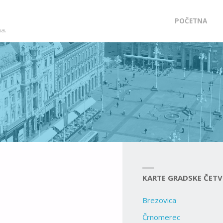
Skip
POČETNA
ma.
to
content
KARTE GRADSKE ČETV
Brezovica
Črnomerec