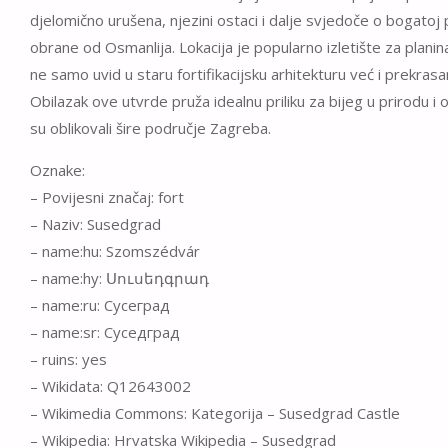
djelomično urušena, njezini ostaci i dalje svjedoče o bogatoj
obrane od Osmanlija. Lokacija je popularno izletište za planinar
ne samo uvid u staru fortifikacijsku arhitekturu već i prekrasa
Obilazak ove utvrde pruža idealnu priliku za bijeg u prirodu i o
su oblikovali šire područje Zagreba.
Oznake:
– Povijesni značaj: fort
– Naziv: Susedgrad
– name:hu: Szomszédvár
– name:hy: Սուսեդգրադ
– name:ru: Сусеград
– name:sr: Суседград
– ruins: yes
– Wikidata: Q12643002
– Wikimedia Commons: Kategorija – Susedgrad Castle
– Wikipedia: Hrvatska Wikipedia – Susedgrad