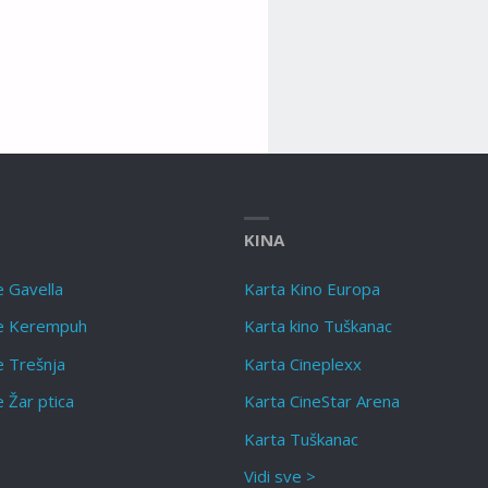
KINA
e Gavella
Karta Kino Europa
te Kerempuh
Karta kino Tuškanac
e Trešnja
Karta Cineplexx
e Žar ptica
Karta CineStar Arena
Karta Tuškanac
Vidi sve >