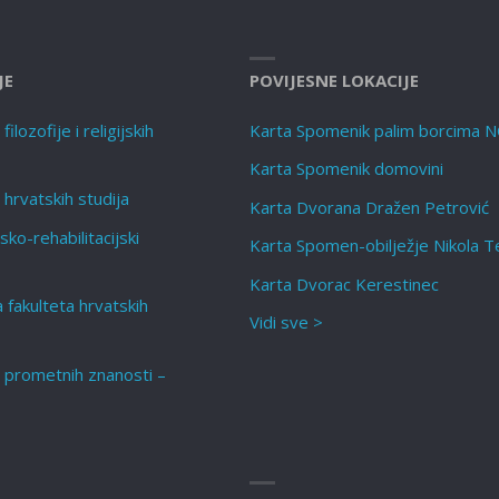
JE
POVIJESNE LOKACIJE
ilozofije i religijskih
Karta Spomenik palim borcima 
Karta Spomenik domovini
 hrvatskih studija
Karta Dvorana Dražen Petrović
sko-rehabilitacijski
Karta Spomen-obilježje Nikola T
Karta Dvorac Kerestinec
a fakulteta hrvatskih
Vidi sve >
t prometnih znanosti –