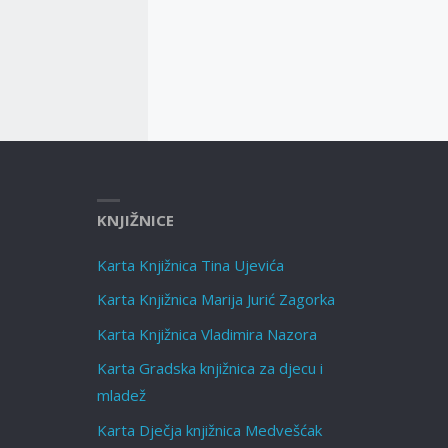
KNJIŽNICE
Karta Knjižnica Tina Ujevića
Karta Knjižnica Marija Jurić Zagorka
Karta Knjižnica Vladimira Nazora
Karta Gradska knjižnica za djecu i
mladež
Karta Dječja knjižnica Medvešćak