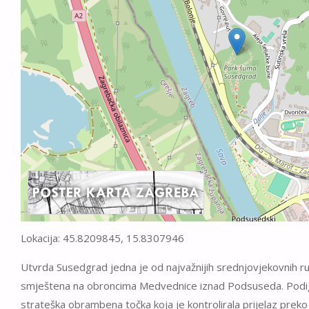
Lokacija: 45.8209845, 15.8307946
Utvrda Susedgrad jedna je od najvažnijih srednjovjekovnih r
smještena na obroncima Medvednice iznad Podsuseda. Podign
strateška obrambena točka koja je kontrolirala prijelaz preko