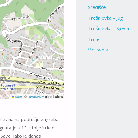
Središće
Trešnjevka – Jug
Trešnjevka – Sjever
Trnje
Vidi sve >
©
contributors
Leaflet
|
OpenStreetMap
uševina na području Zagreba,
uta je u 13. stoljeću kao
 Save. Iako je danas