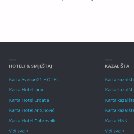
HOTELI & SMJEŠTAJ
KAZALIŠTA
Karta Avenue21 HOTEL
Karta kazališt
Karta Hotel Jarun
Karta kazališ
Karta Hotel Croatia
Karta kazališt
Karta Hotel Antunović
Karta kazališt
Karta Hotel Dubrovnik
Karta HNK
Vidi sve >
Vidi sve >