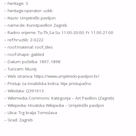
– heritage: 3
– heritage:operator: uzkb
– Naziv: Umjetnički paviljon
– name:de: Kunstpavillon Zagreb
– Radno vrijeme: Tu-Th,Sa-Su 11:00-20:00; Fr 11:00-21:00
– ref:hr:uzkb: Z-0222
– roof:material: roof_tiles
– roof:shape: gabled
– Datum početka: 1897..1898
– Turizam: Muzej
– Web stranica: https://www.umjetnicki-paviljon.hr/
– Pristup za invalidska kolica: Nije pristupačno
– Wikidata: Q391613
– Wikimedia Commons: Kategorija – Art Pavillon (Zagreb)
– Wikipedia: Hrvatska Wikipedia – Umjetnički paviljon
– Ulica: Trg kralja Tomislava
– Grad: Zagreb