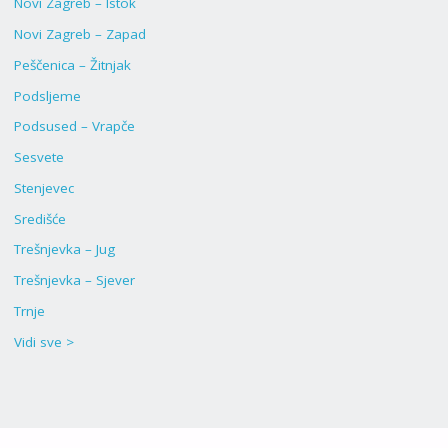
Novi Zagreb – Istok
Novi Zagreb – Zapad
Peščenica – Žitnjak
Podsljeme
Podsused – Vrapče
Sesvete
Stenjevec
Središće
Trešnjevka – Jug
Trešnjevka – Sjever
Trnje
Vidi sve >