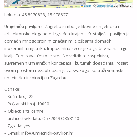
©
contributors
Leaflet
|
OpenStreetMap
Lokacija: 45.8070838, 15.9786271
Umjetnički paviljon u Zagrebu simbol je likovne umjetnosti i
arhitektonske elegancije. Izgrađen krajem 19. stoljeća, paviljon je
domaćin mnogobrojnim značajnim izložbama domaćih i
inozemnih umjetnika. Impozantna secesijska građevina na Trgu
kralja Tomislava često je središte velikih retrospektiva,
suvremenih umjetničkih koncepata i kulturnih događanja. Posjet
ovom prostoru nezaobilazan je za svakoga tko traži vrhunsku
umjetničku inspiraciju u Zagrebu.
Oznake:
– Kućni broj: 22
– Poštanski broj: 10000
– Objekt: arts_centre
– architect:wikidata: Q572063;Q358140
– Zgrada: yes
– E-mail: info@umjetnicki-paviljon.hr