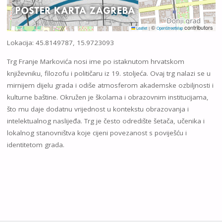
©
contributors
Leaflet
|
OpenStreetMap
Lokacija: 45.8149787, 15.9723093
Trg Franje Markovića nosi ime po istaknutom hrvatskom
književniku, filozofu i političaru iz 19. stoljeća. Ovaj trg nalazi se u
mirnijem dijelu grada i odiše atmosferom akademske ozbiljnosti i
kulturne baštine. Okružen je školama i obrazovnim institucijama,
što mu daje dodatnu vrijednost u kontekstu obrazovanja i
intelektualnog naslijeđa. Trg je često odredište šetača, učenika i
lokalnog stanovništva koje cijeni povezanost s poviješću i
identitetom grada.