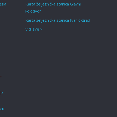
esla
Karta željeznička stanica Glavni
kolodvor
Karta željeznička stanica Ivanić Grad
Vidi sve >
e
je
ecu