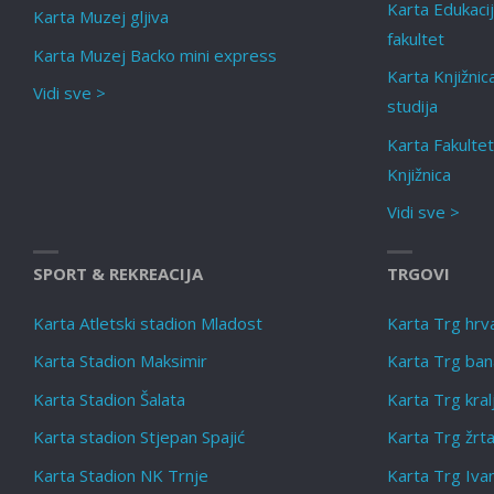
Karta Edukacij
Karta Muzej gljiva
fakultet
Karta Muzej Backo mini express
Karta Knjižnic
Vidi sve >
studija
Karta Fakulte
Knjižnica
Vidi sve >
SPORT & REKREACIJA
TRGOVI
Karta Atletski stadion Mladost
Karta Trg hrva
Karta Stadion Maksimir
Karta Trg bana
Karta Stadion Šalata
Karta Trg kra
Karta stadion Stjepan Spajić
Karta Trg žrt
Karta Stadion NK Trnje
Karta Trg Ivan