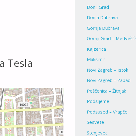
Donji Grad
Donja Dubrava
Gornja Dubrava
Gornji Grad – Medvešč
Kajzerica
a Tesla
Maksimir
Novi Zagreb – Istok
Novi Zagreb – Zapad
Peščenica – Žitnjak
Podsljeme
Podsused – Vrapče
Sesvete
Stenjevec