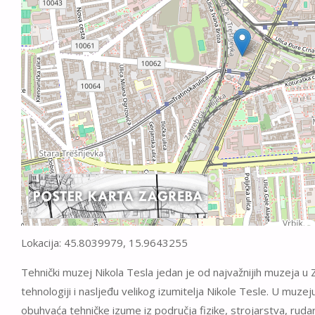
Lokacija: 45.8039979, 15.9643255
Tehnički muzej Nikola Tesla jedan je od najvažnijih muzeja u
tehnologiji i nasljeđu velikog izumitelja Nikole Tesle. U muzeju
obuhvaća tehničke izume iz područja fizike, strojarstva, ruda