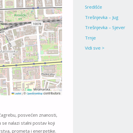
Središće
Trešnjevka – Jug
Trešnjevka – Sjever
Trnje
Vidi sve >
©
contributors
Leaflet
|
OpenStreetMap
 Zagrebu, posvećen znanosti,
 se nalazi stalni postav koji
rstva, prometa i energetike.