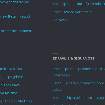
sko-rehabilitacijski
Karta Spomen-obilježje Nikola T
Karta Dvorac Kerestinec
a fakulteta hrvatskih
Vidi sve >
t prometnih znanosti –
ZDRAVLJE & SIGURNOST
tskih velikana
Karta I. postaja prometne policij
Heinzelova
 Josipa Jelačića
Karta II. postaja prometne polici
lja Tomislava
Lučko
ava fašizma
Karta Psihijatrijska bolnica za dj
a, Antuna i Vladimira