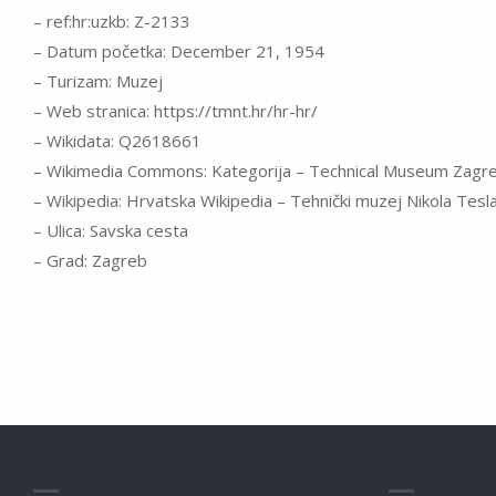
– ref:hr:uzkb: Z-2133
– Datum početka: December 21, 1954
– Turizam: Muzej
– Web stranica: https://tmnt.hr/hr-hr/
– Wikidata: Q2618661
– Wikimedia Commons: Kategorija – Technical Museum Zagr
– Wikipedia: Hrvatska Wikipedia – Tehnički muzej Nikola Tesl
– Ulica: Savska cesta
– Grad: Zagreb