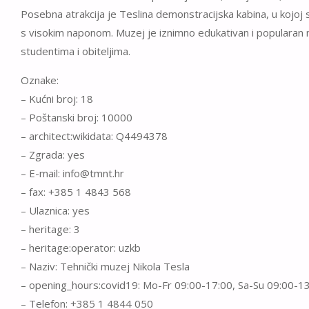
Posebna atrakcija je Teslina demonstracijska kabina, u kojoj 
s visokim naponom. Muzej je iznimno edukativan i popularan
studentima i obiteljima.
Oznake:
– Kućni broj: 18
– Poštanski broj: 10000
– architect:wikidata: Q4494378
– Zgrada: yes
– E-mail: info@tmnt.hr
– fax: +385 1 4843 568
– Ulaznica: yes
– heritage: 3
– heritage:operator: uzkb
– Naziv: Tehnički muzej Nikola Tesla
– opening_hours:covid19: Mo-Fr 09:00-17:00, Sa-Su 09:00-1
– Telefon: +385 1 4844 050