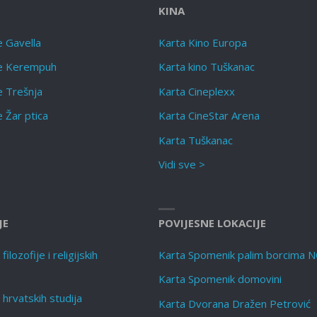
KINA
e Gavella
Karta Kino Europa
te Kerempuh
Karta kino Tuškanac
e Trešnja
Karta Cineplexx
e Žar ptica
Karta CineStar Arena
Karta Tuškanac
Vidi sve >
JE
POVIJESNE LOKACIJE
ilozofije i religijskih
Karta Spomenik palim borcima 
Karta Spomenik domovini
 hrvatskih studija
Karta Dvorana Dražen Petrović