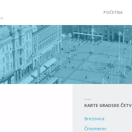
Skip
POČETNA
ma.
to
content
KARTE GRADSKE ČETV
Brezovica
Črnomerec