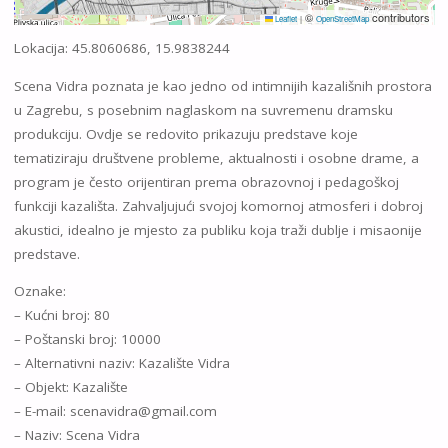
©
contributors
Leaflet
|
OpenStreetMap
Lokacija: 45.8060686, 15.9838244
Scena Vidra poznata je kao jedno od intimnijih kazališnih prostora
u Zagrebu, s posebnim naglaskom na suvremenu dramsku
produkciju. Ovdje se redovito prikazuju predstave koje
tematiziraju društvene probleme, aktualnosti i osobne drame, a
program je često orijentiran prema obrazovnoj i pedagoškoj
funkciji kazališta. Zahvaljujući svojoj komornoj atmosferi i dobroj
akustici, idealno je mjesto za publiku koja traži dublje i misaonije
predstave.
Oznake:
– Kućni broj: 80
– Poštanski broj: 10000
– Alternativni naziv: Kazalište Vidra
– Objekt: Kazalište
– E-mail: scenavidra@gmail.com
– Naziv: Scena Vidra