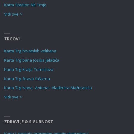
Karta Stadion NK Trnje
Vidi sve >
TRGOVI
Karta Trg hrvatskih velikana
Karta Trg bana Josipa Jelačića
Karta Trg kralja Tomislava
Karta Trg žrtava fašizma
Karta Trg Ivana, Antuna i Vladimira Mažuranića
Vidi sve >
ZDRAVLJE & SIGURNOST
Karta I. postaja prometne policije Heinzelova