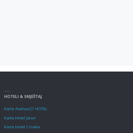
HOTELI & SMJEŠTAJ
Karta Avenue21 HOTEL
Karta Hotel Jarun
Karta Hotel Croatia