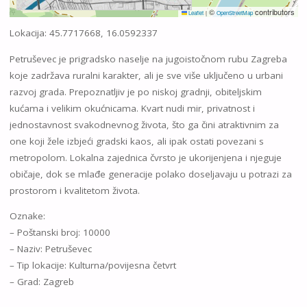
©
contributors
Leaflet
|
OpenStreetMap
Lokacija: 45.7717668, 16.0592337
Petruševec je prigradsko naselje na jugoistočnom rubu Zagreba
koje zadržava ruralni karakter, ali je sve više uključeno u urbani
razvoj grada. Prepoznatljiv je po niskoj gradnji, obiteljskim
kućama i velikim okućnicama. Kvart nudi mir, privatnost i
jednostavnost svakodnevnog života, što ga čini atraktivnim za
one koji žele izbjeći gradski kaos, ali ipak ostati povezani s
metropolom. Lokalna zajednica čvrsto je ukorijenjena i njeguje
običaje, dok se mlađe generacije polako doseljavaju u potrazi za
prostorom i kvalitetom života.
Oznake:
– Poštanski broj: 10000
– Naziv: Petruševec
– Tip lokacije: Kulturna/povijesna četvrt
– Grad: Zagreb