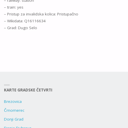
– railway: station
– train: yes
– Pristup za invalidska kolica: Pristupačno
– Wikidata: Q16116634
– Grad: Dugo Selo
KARTE GRADSKE ČETVRTI
Brezovica
Črnomerec
Donji Grad
Donja Dubrava