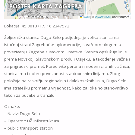
©
contributors
Leaflet
|
OpenStreetMap
Lokacija: 45.8013717, 16.2347572
Željeznička stanica Dugo Selo posljednja je velika stanica na
istočnoj strani Zagrebačke aglomeracije, s važnom ulogom u
povezivanju Zagreba s istokom Hrvatske. Stanica opslužuje linije
prema Novskoj, Slavonskom Brodu i Osijeku, a također je važna i
za prigradski promet. Pored više perona i moderniziranih tračnica,
stanica ima i dobru povezanost s autobusnim linijama. Zbog
položaja na raskrižju regionalnih i dalekosežnih linija, Dugo Selo
ima stratešku prometnu vrijednost, kako za lokalno stanovništvo
tako i za putnike u tranzitu.
Oznake:
– Naziv: Dugo Selo
– Operator: HŽ Infrastruktura
– public_transport: station