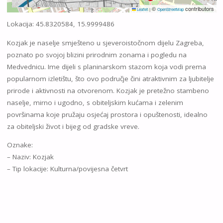
©
contributors
Leaflet
|
OpenStreetMap
Lokacija: 45.8320584, 15.9999486
Kozjak je naselje smješteno u sjeveroistočnom dijelu Zagreba,
poznato po svojoj blizini prirodnim zonama i pogledu na
Medvednicu. Ime dijeli s planinarskom stazom koja vodi prema
popularnom izletištu, što ovo područje čini atraktivnim za ljubitelje
prirode i aktivnosti na otvorenom. Kozjak je pretežno stambeno
naselje, mirno i ugodno, s obiteljskim kućama i zelenim
površinama koje pružaju osjećaj prostora i opuštenosti, idealno
za obiteljski život i bijeg od gradske vreve.
Oznake:
– Naziv: Kozjak
– Tip lokacije: Kulturna/povijesna četvrt