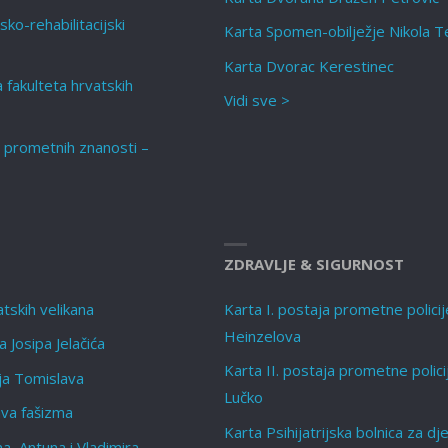
sko-rehabilitacijski
Karta Spomen-obilježje Nikola T
Karta Dvorac Kerestinec
a fakulteta hrvatskih
Vidi sve >
t prometnih znanosti –
ZDRAVLJE & SIGURNOST
tskih velikana
Karta I. postaja prometne policij
Heinzelova
 Josipa Jelačića
Karta II. postaja prometne polici
lja Tomislava
Lučko
ava fašizma
Karta Psihijatrijska bolnica za dj
a, Antuna i Vladimira