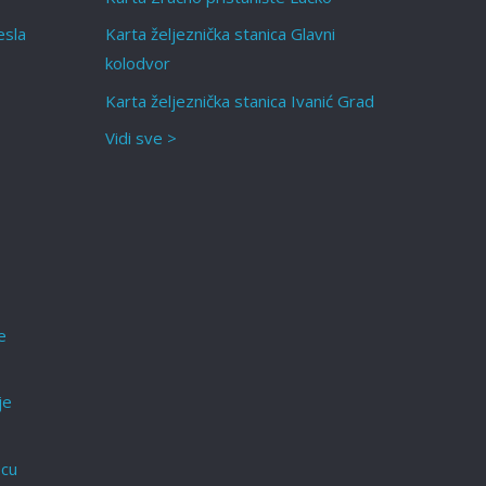
esla
Karta željeznička stanica Glavni
kolodvor
Karta željeznička stanica Ivanić Grad
Vidi sve >
e
je
ecu