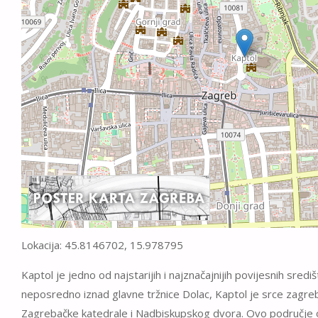
Lokacija: 45.8146702, 15.978795
Kaptol je jedno od najstarijih i najznačajnijih povijesnih sred
neposredno iznad glavne tržnice Dolac, Kaptol je srce zagre
Zagrebačke katedrale i Nadbiskupskog dvora. Ovo područje