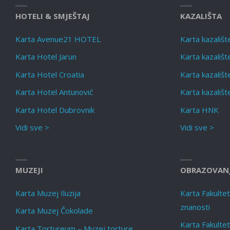
HOTELI & SMJEŠTAJ
KAZALIŠTA
Karta Avenue21 HOTEL
Karta kazališt
Karta Hotel Jarun
Karta kazališ
Karta Hotel Croatia
Karta kazališt
Karta Hotel Antunović
Karta kazališt
Karta Hotel Dubrovnik
Karta HNK
Vidi sve >
Vidi sve >
MUZEJI
OBRAZOVAN
Karta Muzej Iluzija
Karta Fakultet f
znanosti
Karta Muzej Čokolade
Karta Fakultet
Karta Tortureum – Muzej torture