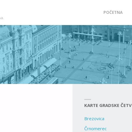
Skip
POČETNA
ma.
to
content
KARTE GRADSKE ČETV
Brezovica
Črnomerec