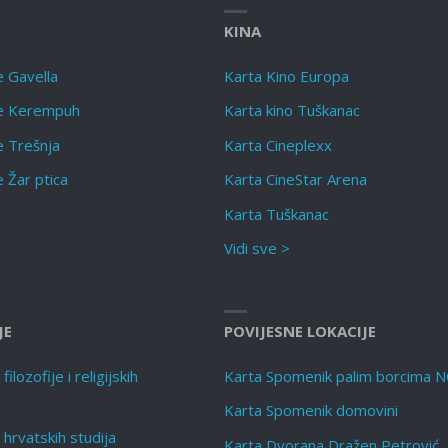
KINA
e Gavella
Karta Kino Europa
te Kerempuh
Karta kino Tuškanac
e Trešnja
Karta Cineplexx
e Žar ptica
Karta CineStar Arena
Karta Tuškanac
Vidi sve >
JE
POVIJESNE LOKACIJE
ilozofije i religijskih
Karta Spomenik palim borcima 
Karta Spomenik domovini
 hrvatskih studija
Karta Dvorana Dražen Petrović