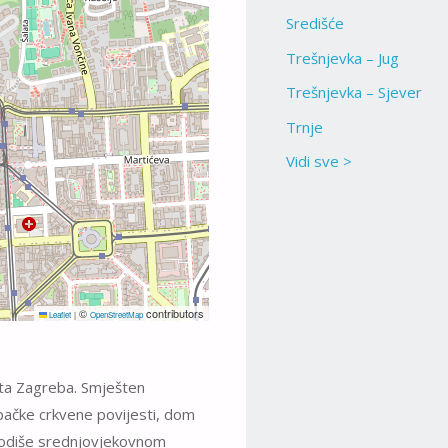
Središće
Trešnjevka – Jug
Trešnjevka – Sjever
Trnje
Vidi sve >
©
contributors
Leaflet
|
OpenStreetMap
išta Zagreba. Smješten
bačke crkvene povijesti, dom
 odiše srednjovjekovnom