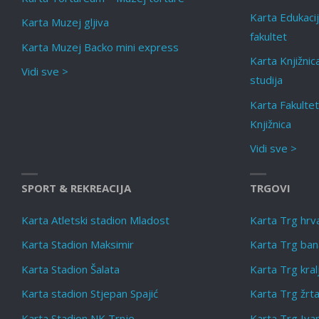
Karta Edukacij
Karta Muzej gljiva
fakultet
Karta Muzej Backo mini express
Karta Knjižnic
Vidi sve >
studija
Karta Fakulte
Knjižnica
Vidi sve >
SPORT & REKREACIJA
TRGOVI
Karta Atletski stadion Mladost
Karta Trg hrva
Karta Stadion Maksimir
Karta Trg bana
Karta Stadion Šalata
Karta Trg kra
Karta stadion Stjepan Spajić
Karta Trg žrt
Karta Stadion NK Trnje
Karta Trg Ivan