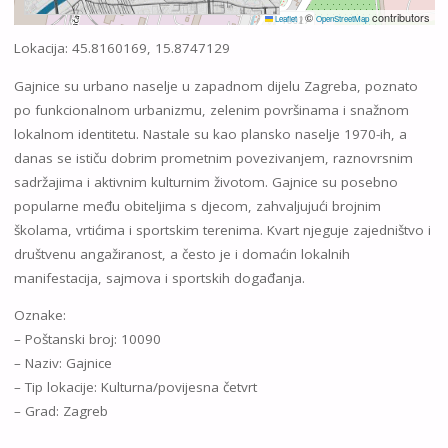
©
contributors
Leaflet
|
OpenStreetMap
Lokacija: 45.8160169, 15.8747129
Gajnice su urbano naselje u zapadnom dijelu Zagreba, poznato
po funkcionalnom urbanizmu, zelenim površinama i snažnom
lokalnom identitetu. Nastale su kao plansko naselje 1970-ih, a
danas se ističu dobrim prometnim povezivanjem, raznovrsnim
sadržajima i aktivnim kulturnim životom. Gajnice su posebno
popularne među obiteljima s djecom, zahvaljujući brojnim
školama, vrtićima i sportskim terenima. Kvart njeguje zajedništvo i
društvenu angažiranost, a često je i domaćin lokalnih
manifestacija, sajmova i sportskih događanja.
Oznake:
– Poštanski broj: 10090
– Naziv: Gajnice
– Tip lokacije: Kulturna/povijesna četvrt
– Grad: Zagreb