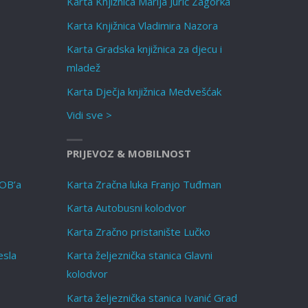
Karta Knjižnica Marija Jurić Zagorka
Karta Knjižnica Vladimira Nazora
Karta Gradska knjižnica za djecu i
mladež
Karta Dječja knjižnica Medvešćak
Vidi sve >
PRIJEVOZ & MOBILNOST
NOB’a
Karta Zračna luka Franjo Tuđman
Karta Autobusni kolodvor
Karta Zračno pristanište Lučko
esla
Karta željeznička stanica Glavni
kolodvor
Karta željeznička stanica Ivanić Grad