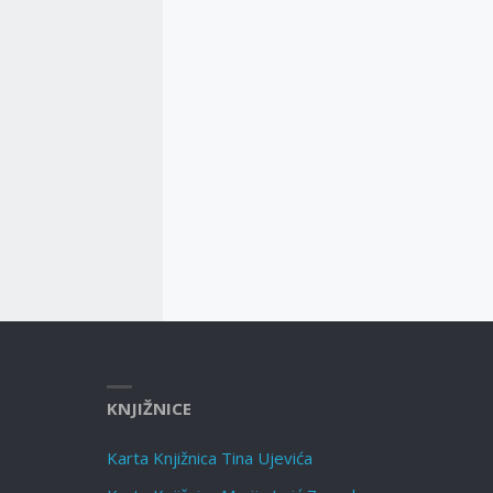
KNJIŽNICE
Karta Knjižnica Tina Ujevića