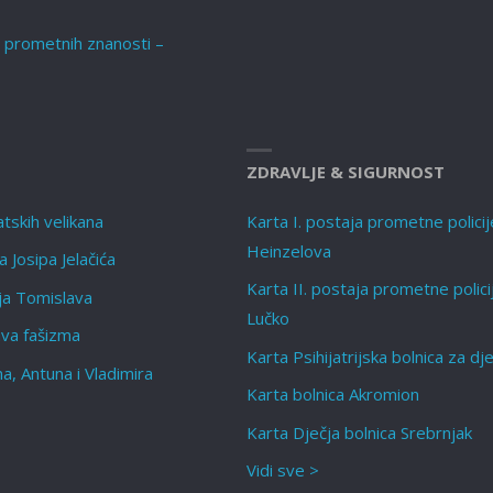
t prometnih znanosti –
ZDRAVLJE & SIGURNOST
tskih velikana
Karta I. postaja prometne policij
Heinzelova
 Josipa Jelačića
Karta II. postaja prometne polici
lja Tomislava
Lučko
ava fašizma
Karta Psihijatrijska bolnica za dj
a, Antuna i Vladimira
Karta bolnica Akromion
Karta Dječja bolnica Srebrnjak
Vidi sve >