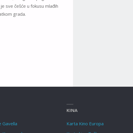
 je sve češće u fokusu mlađih
tatkom grada.
KINA
e Gavella
Karta Kino Europa