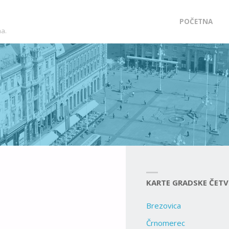
Skip
POČETNA
ma.
to
content
KARTE GRADSKE ČETV
Brezovica
Črnomerec