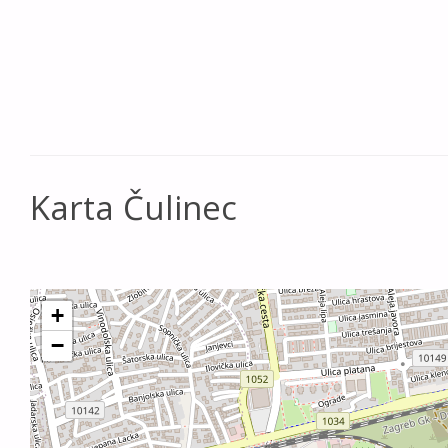
Karta Čulinec
+
−