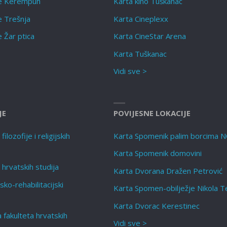
te Kerempuh
Karta kino Tuškanac
e Trešnja
Karta Cineplexx
e Žar ptica
Karta CineStar Arena
Karta Tuškanac
Vidi sve >
JE
POVIJESNE LOKACIJE
ilozofije i religijskih
Karta Spomenik palim borcima 
Karta Spomenik domovini
 hrvatskih studija
Karta Dvorana Dražen Petrović
sko-rehabilitacijski
Karta Spomen-obilježje Nikola T
Karta Dvorac Kerestinec
a fakulteta hrvatskih
Vidi sve >