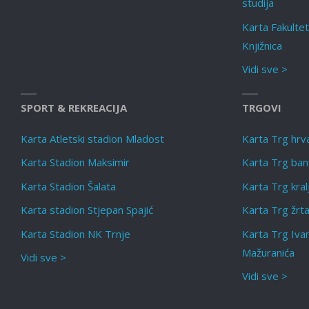
studija
Karta Fakulte
Knjižnica
Vidi sve >
SPORT & REKREACIJA
TRGOVI
Karta Atletski stadion Mladost
Karta Trg hrva
Karta Stadion Maksimir
Karta Trg bana
Karta Stadion Šalata
Karta Trg kra
Karta stadion Stjepan Spajić
Karta Trg žrt
Karta Stadion NK Trnje
Karta Trg Ivan
Mažuranića
Vidi sve >
Vidi sve >