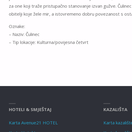
za one koji traže pristupačno stanovanje izvan gužve. Čulinec
obitelji koje žele mir, a istovremeno dobru povezanost s os
Oznake:
– Naziv: Čulinec
– Tip lokacije: Kulturna/povijesna četvrt
HOTELI & SMJEŠTAJ
KAZALIŠTA
Karta Avenue21 HOTEL
Karta kazališt