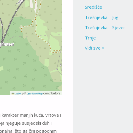
Središće
Trešnjevka – Jug
Trešnjevka – Sjever
Trnje
Vidi sve >
©
contributors
Leaflet
|
OpenStreetMap
 karakter manjih kuća, vrtova i
oja njeguje susjedski duh i
ionalna, što ga čini pogodnim