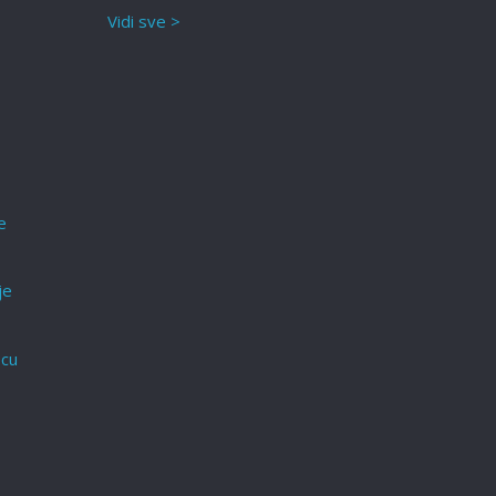
Vidi sve >
e
je
ecu