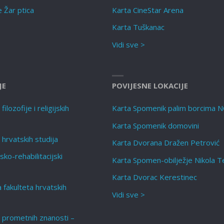
e Žar ptica
Karta CineStar Arena
Karta Tuškanac
Vidi sve >
JE
POVIJESNE LOKACIJE
ilozofije i religijskih
Karta Spomenik palim borcima 
Karta Spomenik domovini
 hrvatskih studija
Karta Dvorana Dražen Petrović
sko-rehabilitacijski
Karta Spomen-obilježje Nikola T
Karta Dvorac Kerestinec
a fakulteta hrvatskih
Vidi sve >
t prometnih znanosti –