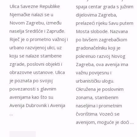
Ulica Savezne Republike
spaja centar grada s južnim
Njemačke nalazi se u
dijelovima Zagreba,
Novom Zagrebu, između
prelazeći rijeku Savu putem
naselja Središće i Zapruđe.
Mosta slobode. Nazvana
Riječ je o prometno važnoj i
po bivšem zagrebačkom
urbano razvijenoj ulici, uz
gradonačelniku koji je
koju se nalaze stambene
pokrenuo razvoj Novog
zgrade, poslovni objekti i
Zagreba, ova avenija ima
obrazovne ustanove. Ulica
važnu povijesnu i
je poznata po svojoj
urbanističku ulogu.
povezanosti s glavnim
Okružena je poslovnim
avenijama kao što su
zonama, stambenim
Avenija Dubrovnik i Avenija
naseljima i prometnim
…
čvorištima. Vozeći se
avenijom, moguće je doći …