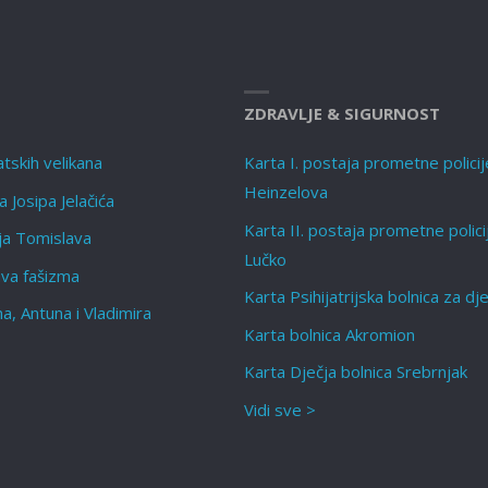
ZDRAVLJE & SIGURNOST
tskih velikana
Karta I. postaja prometne policij
Heinzelova
 Josipa Jelačića
Karta II. postaja prometne polici
lja Tomislava
Lučko
ava fašizma
Karta Psihijatrijska bolnica za dj
a, Antuna i Vladimira
Karta bolnica Akromion
Karta Dječja bolnica Srebrnjak
Vidi sve >