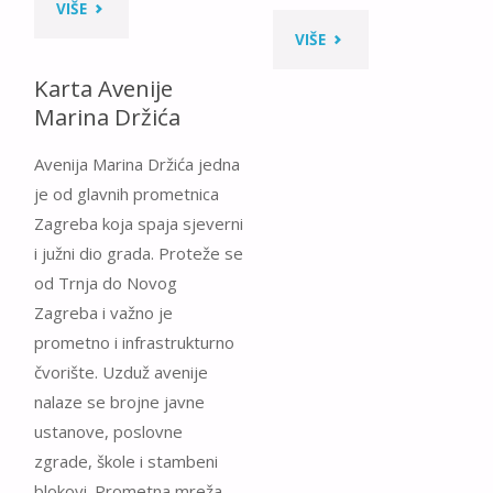
"KARTA
VIŠE
"KARTA
VIŠE
ULICE
Karta Avenije
AVENIJE
SAVEZNE
Marina Držića
VEĆESLAVA
REPUBLIKE
Avenija Marina Držića jedna
HOLJEVCA"
je od glavnih prometnica
NJEMAČKE"
Zagreba koja spaja sjeverni
i južni dio grada. Proteže se
od Trnja do Novog
Zagreba i važno je
prometno i infrastrukturno
čvorište. Uzduž avenije
nalaze se brojne javne
ustanove, poslovne
zgrade, škole i stambeni
blokovi. Prometna mreža