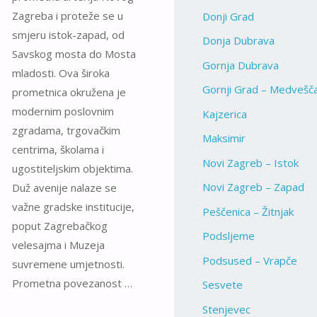
Zagreba i proteže se u
Donji Grad
smjeru istok-zapad, od
Donja Dubrava
Savskog mosta do Mosta
Gornja Dubrava
mladosti. Ova široka
Gornji Grad – Medvešč
prometnica okružena je
modernim poslovnim
Kajzerica
zgradama, trgovačkim
Maksimir
centrima, školama i
Novi Zagreb – Istok
ugostiteljskim objektima.
Novi Zagreb – Zapad
Duž avenije nalaze se
važne gradske institucije,
Peščenica – Žitnjak
poput Zagrebačkog
Podsljeme
velesajma i Muzeja
Podsused – Vrapče
suvremene umjetnosti.
Prometna povezanost …
Sesvete
Stenjevec