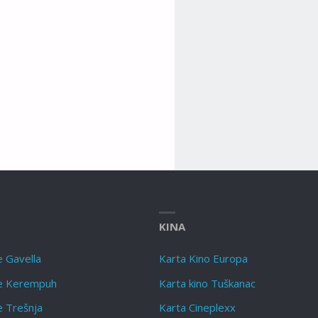
KINA
e Gavella
Karta Kino Europa
te Kerempuh
Karta kino Tuškanac
e Trešnja
Karta Cineplexx