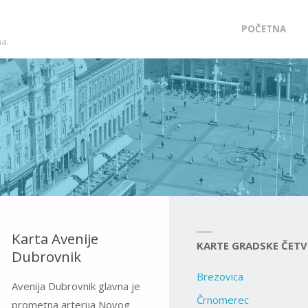
Skip
POČETNA
ma.
to
content
Karta Avenije
KARTE GRADSKE ČETV
Dubrovnik
Brezovica
Avenija Dubrovnik glavna je
Črnomerec
prometna arterija Novog