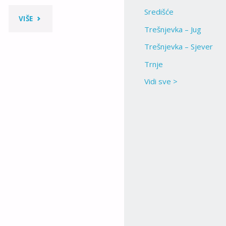
Središće
"KARTA
VIŠE
Trešnjevka – Jug
AVENIJE
Trešnjevka – Sjever
DUBROVNIK"
Trnje
Vidi sve >